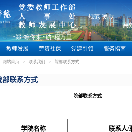
规范 暖心
“郑”等你来 “航”程万里
教师发展
劳资社保
党建引领
服务指南
：
网站首页
>
联系我们
>
院部联系方式
院部联系方式
院部联系方式
学院名称
联系人
/