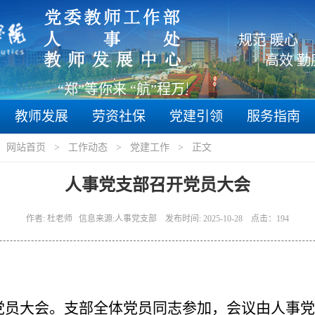
规范 暖心
高效 
“郑”等你来 “航”程万里
教师发展
劳资社保
党建引领
服务指南
：
网站首页
>
工作动态
>
党建工作
> 正文
人事党支部召开党员大会
作者: 杜老师 信息来源:人事党支部 发布时间: 2025-10-28 点击：
194
党员大会。支部全体党员同志参加，会议由人事党