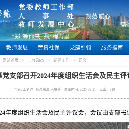
规范 暖心
“郑”等你来 “航”程万里
教师发展
劳资社保
党建引领
服务指南
：
网站首页
>
工作动态
>
党建工作
> 正文
事党支部召开2024年度组织生活会及民主评
作者: 王老师 信息来源:人事处 发布时间: 2025-03-21 点击：
810
24
年度组织生活会及民主评议会，会议由支部书